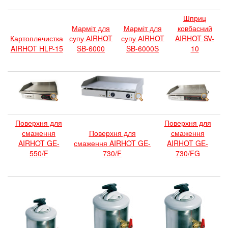
Шприц
Марміт для
Марміт для
ковбасний
Картоплечистка
супу АIRHOT
супу АIRHOT
AIRHOT SV-
AIRHOT HLP-15
SB-6000
SB-6000S
10
Поверхня для
Поверхня для
смаження
Поверхня для
смаження
AIRHOT GE-
смаження AIRHOT GE-
AIRHOT GE-
550/F
730/F
730/FG