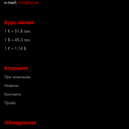
e-mail:
info@rp.ua
Курс валют
1 € =
51,8
грн.
1 $ =
45,3
грн.
1 € =
1,14
$
Компанія
Про компанію
Новини
Контакти
Прайс
Обладнання