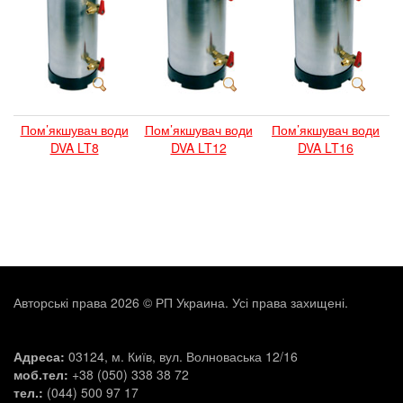
Пом’якшувач води
Пом’якшувач води
Пом’якшувач води
DVA LT8
DVA LT12
DVA LT16
Авторські права 2026 © РП Украина. Усі права захищені.
Адреса:
03124, м. Київ, вул. Волноваська 12/16
моб.тел:
+38 (050) 338 38 72
тел.:
(044) 500 97 17