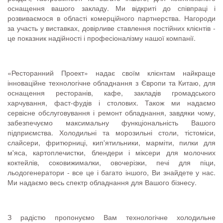
оснащення вашого закладу. Ми відкриті до співпраці і
розвиваємося в області комерційного партнерства. Нагороди
за участь у виставках, довірливе ставлення постійних клієнтів -
це показник надійності і професіоналізму нашої компанії.
«Ресторанний Проект» надає своїм клієнтам найкраще
інноваційне технологічне обладнання з Європи та Китаю, для
оснащення ресторанів, кафе, закладів громадського
харчування, фаст-фудів і столових. Також ми надаємо
сервісне обслуговування і ремонт обладнання, завдяки чому,
забезпечуємо максимальну функціональність Вашого
підприємства. Холодильні та морозильні столи, тістоміси,
слайсери, фритюрниці, кип'ятильники, марміти, пилки для
м'яса, картоплечистки, блендери і міксери для молочних
коктейлів, соковижималки, овочерізки, печі для піци,
льодогенератори - все це і багато іншого, Ви знайдете у нас.
Ми надаємо весь спектр обладнання для Вашого бізнесу.
З радістю пропонуємо Вам технологічне холодильне