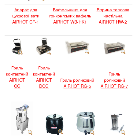
Апарат для
Вафельниця для
Вітрина теплова
цукрової вати
гонконгських вафель
настільна
AIRHOT CF-1
AIRHOT WB-HK1
AIRHOT HW-2
Гриль
Гриль
контактний
контактний
Гриль
AIRHOT
AIRHOT
Гриль роликовий
роликовий
CG
DCG
AIRHOT RG-5
AIRHOT RG-7