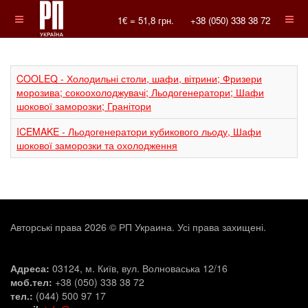
1€ =
51,8
грн.
+38 (050) 338 38 72
COOLEQ - Холодильні столи, шафи, вітрини; Фризери
морозива; сокоохолоджувачі; Льодогенератори; Шафи
шокової заморозки; Гранітори
ICEMAKE - Льодогенератори кубикового льоду, Шафи
шокової заморозки та охолодження
Авторські права 2026 © РП Украина. Усі права захищені.
Адреса:
03124, м. Київ, вул. Волноваська 12/16
моб.тел:
+38 (050) 338 38 72
тел.:
(044) 500 97 17