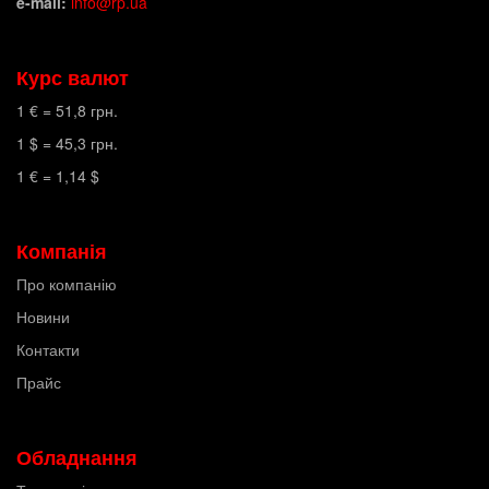
e-mail:
info@rp.ua
Курс валют
1 € =
51,8
грн.
1 $ =
45,3
грн.
1 € =
1,14
$
Компанія
Про компанію
Новини
Контакти
Прайс
Обладнання