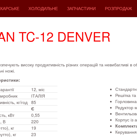
КАРСЬКЕ
ХОЛОДИЛЬНЕ
ЗАПЧАСТИНИ
РОЗПРОДАЖ
MAN TC-12 DENVER
чують високу продуктивність різних операцій та невибагливі в об
ні ножі.
еристики:
Стандартн
арантії
12, міс
Решітка та
-виробник
ІТАЛІЯ
Горловина 
ивність, кг/год
85
Редуктор м
Є
Вентильов
ть, кВт
0,55
Корпус із 
, В
220
Комплекта
тто), кг
19
Керування 
утто), кг
23