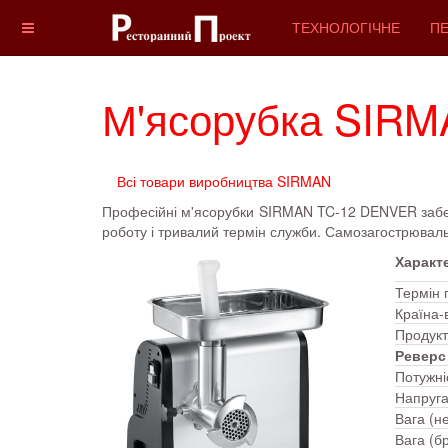
ТЕХНОЛОГІЧНЕ
ПЕ
М'ясорубка SIR
Всі товари виробництва SIRMAN
Професійні м'ясорубки SIRMAN TC-12 DENVER забезпе
роботу і тривалий термін служби. Самозагострюваль
Характ
Термін г
Країна
Продукт
Реверс
Потужніс
Напруга
Вага (не
Вага (бр