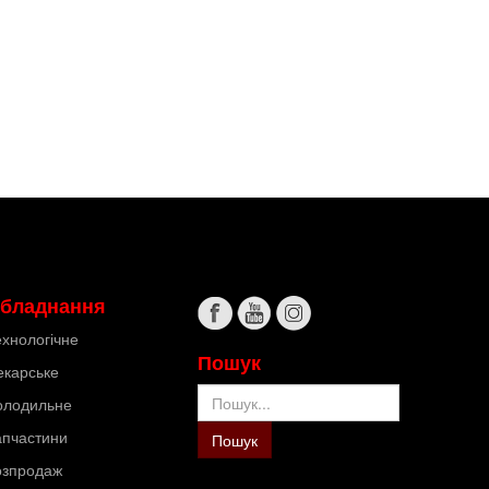
бладнання
ехнологічне
Пошук
екарське
Пошук
олодильне
апчастини
Пошук
озпродаж