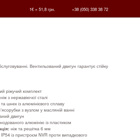
1€ =
51,8
грн.
+38 (050) 338 38 72
слуговуванні. Вентильований двигун гарантує стійку
ий ріжучий комплект
 ніж з нержавіючої сталі
та шнек із алюмінієвого сплаву
'ясорубки з вузлом у масляній ванні
аний двигун
анодованого алюмінію із пластиком
ція:
ніж та решітка 6 мм
IP54 із пристроєм NVR проти випадкового