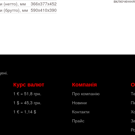
включення
и (нетто), мм
366x377x452
и (брутто), мм
590x410x390
ені.
Курс валют
Компанія
О
1 € =
51,8
грн.
Про компанію
Т
1 $ =
45,3
грн.
Новини
П
1 € =
1,14
$
Контакти
Х
Прайс
З
Р