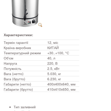
Характеристики:
Термін гарантії
12, міс
Країна-виробник
КИТАЙ
Температурний режим
+30..+100, °С
Об'єм
40, л
Напруга
220, В
Потужність
2.5, кВт
Вага (нетто)
5.030, кг
Вага (брутто)
6.230, кг
Габарити (нетто)
400x400x640, мм
Габарити (брутто)
410x410x650, мм
Тип заливний