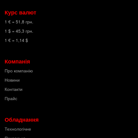
Курс валют
1 € =
51,8
грн.
1 $ =
45,3
грн.
1 € =
1,14
$
Компанія
Про компанію
Новини
Контакти
Прайс
Обладнання
Технологічне