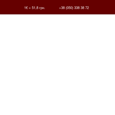
1€ =
51,8
грн.
+38 (050) 338 38 72