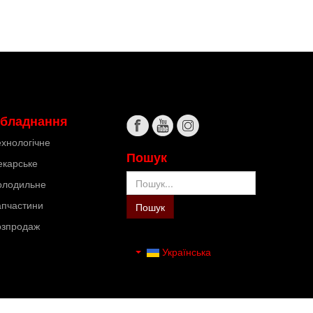
бладнання
ехнологічне
Пошук
екарське
Пошук
олодильне
апчастини
Пошук
озпродаж
Українська