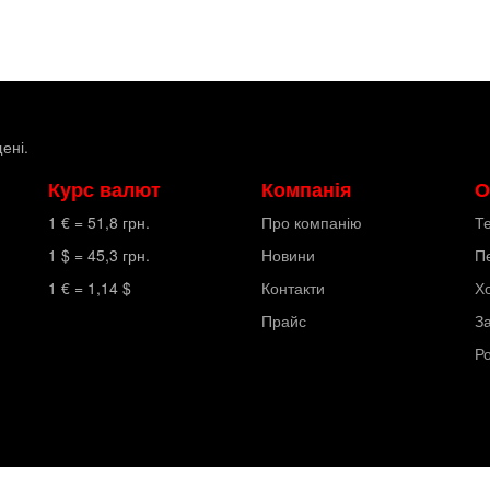
ені.
Курс валют
Компанія
О
1 € =
51,8
грн.
Про компанію
Т
1 $ =
45,3
грн.
Новини
П
1 € =
1,14
$
Контакти
Х
Прайс
З
Р