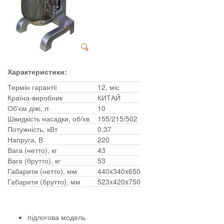
Характеристики:
Термін гарантії
12, міс
Країна-виробник
КИТАЙ
Об'єм діжі, л
10
Швидкість насадки, об/хв
155/215/502
Потужність, кВт
0,37
Напруга, В
220
Вага (нетто), кг
43
Вага (брутто), кг
53
Габарити (нетто), мм
440x340x650
Габарити (брутто), мм
523x420x750
підлогова модель