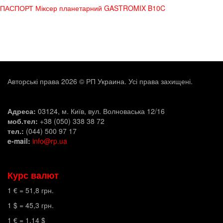
ПАСПОРТ Міксер планетарний GASTROMIX B10C
Авторські права 2026 © РП Украина. Усі права захищені.
Адреса:
03124, м. Київ, вул. Волноваська 12/16
моб.тел:
+38 (050) 338 38 72
тел.:
(044) 500 97 17
e-mail:
info@rp.ua
Курс валют
1 € =
51,8
грн.
1 $ =
45,3
грн.
1 € =
1,14
$