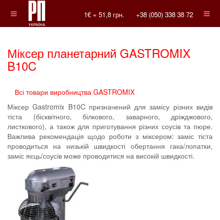
1€ =
51,8
грн.
+38 (050) 338 38 72
Міксер планетарний GASTROMIX
B10C
Всі товари виробництва GASTROMIX
Міксер Gastromix B10C призначений для замісу різних видів
тіста (бісквітного, білкового, заварного, дріжджового,
листкового), а також для приготування різних соусів та пюре.
Важлива рекомендація щодо роботи з міксером: заміс тіста
проводиться на низькій швидкості обертання гака/лопатки,
заміс яєць/соусів може проводитися на високій швидкості.