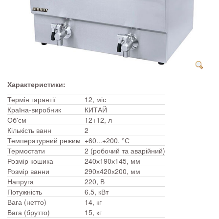
Характеристики:
Термін гарантії
12, міс
Країна-виробник
КИТАЙ
Об'єм
12+12, л
Кількість ванн
2
Температурний режим
+60...+200, °С
Термостати
2 (робочий та аварійний)
Розмір кошика
240х190х145, мм
Розмір ванни
290х420х200, мм
Напруга
220, В
Потужність
6.5, кВт
Вага (нетто)
14, кг
Вага (брутто)
15, кг