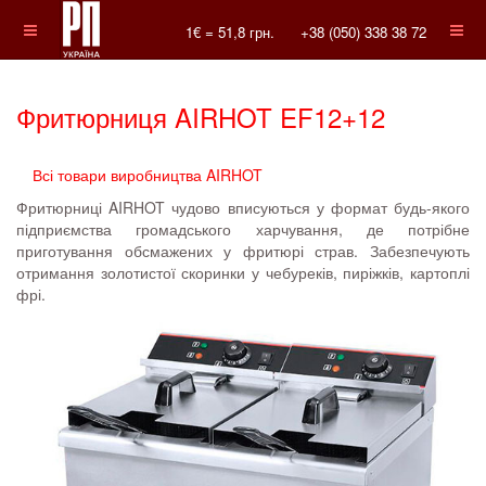
1€ =
51,8
грн.
+38 (050) 338 38 72
Фритюрниця AIRHOT EF12+12
Всі товари виробництва AIRHOT
Фритюрниці AIRHOT чудово вписуються у формат будь-якого
підприємства громадського харчування, де потрібне
приготування обсмажених у фритюрі страв. Забезпечують
отримання золотистої скоринки у чебуреків, пиріжків, картоплі
фрі.