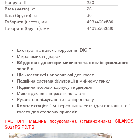
Напруга, В
220
Вага (нетто), кг
26
Вага (брутто), кг
30
Габарити (нетто), мм
423x466x589
Габарити (брутто), мм
440x550x630
Електронна панель керування DIGIT
Мікровимикач дверей
Вбудовані дозатори миючого та ополіскувального
засобів
Цільностягнуті направляючі для касет
Подвійна система фільтрації в мийному танку
Подвійна ізоляція корпусу та дверцят
Миючі рукави з нержавіючої сталі
Рукави ополіскування з поліпропілену
Комплектація:
2 універсальні касети (для стаканів) та 1
касета для столових приладів
ПАСПОРТ Машина посудомийна (стаканомийка) SILANOS
S021PS PD/PB