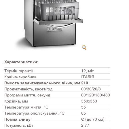
Характеристики:
Термін гарантії
12, міс
Країна-виробник
ІТАЛІЯ
Висота завантажувального вікна, мм
210
Продуктивність, касет/год
60/30/20/8
Програми миття, секунд
60/120/180/480
Корзина, мм
350х350
Температура миття, °С
55
Температура ополіскування, °С
85
Помпа зливу
Є
(до 70 см)
Потужність, кВт
2,77