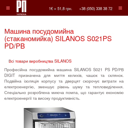
1€ =
51,8
грн.
+38 (050) 338 38 72
Машина посудомийна
(стаканомийка) SILANOS S021PS
PD/PB
Всі товари виробництва SILANOS
Професійна посудомийна машина SILANOS S021 PS PD/РВ
DIGIT призначена для миття келихів, чашок та склянок.
Подвійна ізоляція корпусу та дверцят скорочує витрати на
електроенергію, зменшує рівень шуму та тепловиділення.
Спеціально розроблена миюча помпа, що гарантує економію
електроенергії та високу продуктивність.