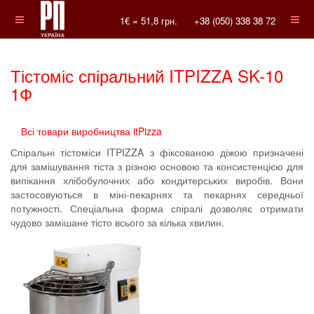
1€ =
51,8
грн.
+38 (050) 338 38 72
Тістоміс спіральний ITPIZZA SK-10
1Ф
Всі товари виробництва itPizza
Спіральні тістоміси ITPIZZA з фіксованою діжою призначені
для замішування тіста з різною основою та консистенцією для
випікання хлібобулочних або кондитерських виробів. Вони
застосовуються в міні-пекарнях та пекарнях середньої
потужності. Спеціальна форма спіралі дозволяє отримати
чудово замішане тісто всього за кілька хвилин.