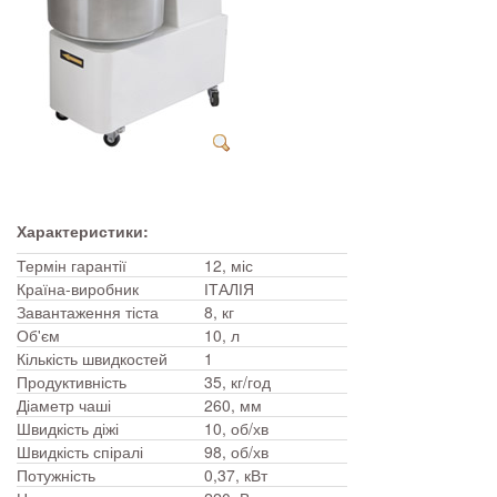
Характеристики:
Термін гарантії
12, міс
Країна-виробник
ІТАЛІЯ
Завантаження тіста
8, кг
Об'єм
10, л
Кількість швидкостей
1
Продуктивність
35, кг/год
Діаметр чаші
260, мм
Швидкість діжі
10, об/хв
Швидкість спіралі
98, об/хв
Потужність
0,37, кВт