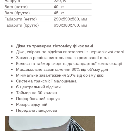
Напруга
220, В
Вага (нетто)
40, кг
Вага (брутто)
45, кг
Габарити (нетто)
290х590х580, мм
Габарити (брутто)
650x380x700, мм
Діжа та траверса тістомісу фіксовані
Діжа, спіраль та відсікач виготовлені з нержавіючої сталі
Захисна решітка виготовлена з хромованої сталі
Колеса та таймер входять до стандартної комплектації
Максимальне завантаження 80% від об'єму діжі
Мінімальне завантаження 20% від об'єму діжі
Система трансмісії малошумна
Є центральний відсікач
Таймер на 30 хвилин
Пофарбований корпус
Реверс відсутній
Передача ланцюгова