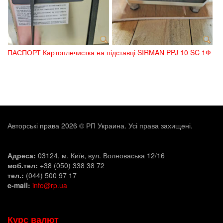
ПАСПОРТ Картоплечистка на підставці SIRMAN PPJ 10 SC 1Ф
Авторські права 2026 © РП Украина. Усі права захищені.
Адреса:
03124, м. Київ, вул. Волноваська 12/16
моб.тел:
+38 (050) 338 38 72
тел.:
(044) 500 97 17
e-mail:
info@rp.ua
Курс валют