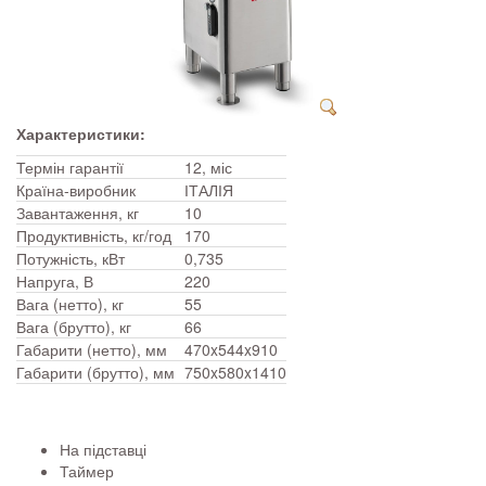
Характеристики:
Термін гарантії
12, міс
Країна-виробник
ІТАЛІЯ
Завантаження, кг
10
Продуктивність, кг/год
170
Потужність, кВт
0,735
Напруга, В
220
Вага (нетто), кг
55
Вага (брутто), кг
66
Габарити (нетто), мм
470x544x910
Габарити (брутто), мм
750x580x1410
На підставці
Таймер