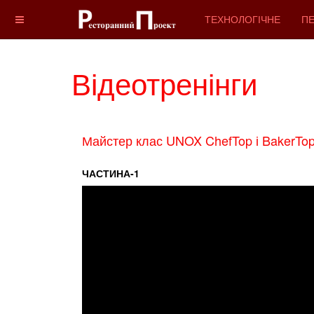
ТЕХНОЛОГІЧНЕ
ПЕ
Відеотренінги
Майстер клас UNOX ChefTop і BakerT
ЧАСТИНА-1