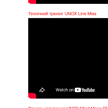
Технічний тренінг UNOX Line Miss
Панель керування UNOX Mind Maps O