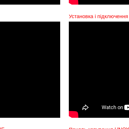
Установка і підключенн
NE
Панель керування UNOX