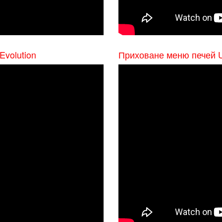
volution
Приховане меню печей U