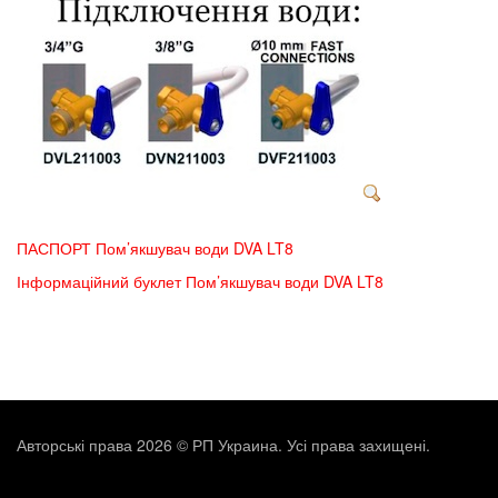
ПАСПОРТ Пом’якшувач води DVA LT8
Інформаційний буклет Пом’якшувач води DVA LT8
Авторські права 2026 © РП Украина. Усі права захищені.