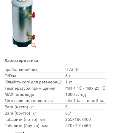
Характеристики:
Країна-виробник
ІТАЛІЯ
Об'єм
8 л
Кількість солі для регенерації
1 кг
Температура приміщення
min 4 °C - max 25 °C
MAX потік води
1000 л/год
Тиск води, що подається
min 1 bar - max 8 bar
Вага (нетто), кг
8
Вага (брутто), кг
8,7
Габарити (нетто), мм
255x190x400
Габарити (брутто), мм
270x210x460