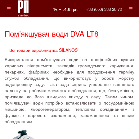
1€ =
51,8
грн.
+38 (050) 338 38 72
Пом’якшувач води DVA LT8
Всі товари виробництва SILANOS
Використання пом'якшувача води на професійних кухнях
харчових підприємств, закладів громадського харчування,
пекарнях, фабриках необхідне для продовження терміну
служби обладнання, що використовує у роботі жорстку
водопровідну воду. Така вода сприяє утворенню вапняного
нальоту на робочих елементах обладнання, що, безсумнівно,
призведе до його швидкого виходу з ладу. Таким чином,
пом'якшувач води потрібно встановлювати з посудомийною
машиною, льодогенератором, тепловим обладнанням з
функцією парового зволоження, кавомашиною та іншим
обладнанням.