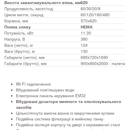
Висота завантажувального вікна, мм
620
Продуктивність, касет/год
60/30/20/8
Цикли миття, секунд
60/120/180/480
Корзина, мм
570х620
Помпа зливу
НЕМА
Потужність, кВт
11,35
Напруга, В
380
Вага (нетто), кг
124
Вага (брутто), кг
130
Габарити (нетто), мм
685x720x1690
Габарити (брутто), мм
900x900x2000 - палета
Wi-Fi підключення
Вбудований пом'якшувач води
Електронна панель керування EVO2
Вбудовані дозатори миючого та ополіскувального
засобів
Цільнотягнута миюча ванна із закругленими кутами
Подвійна система фільтрації в мийному танку
Подвійна ізоляція корпусу та двері з нержавіючої сталі