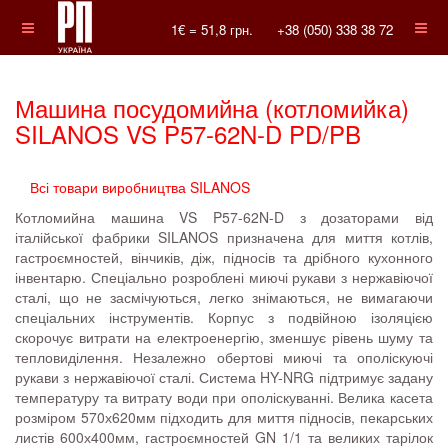
1€ =
51,8
грн.
+38 (050) 338 38 72
Машина посудомийна (котломийка)
SILANOS VS P57-62N-D PD/PB
Всі товари виробництва SILANOS
Котломийна машина VS P57-62N-D з дозаторами від
італійської фабрики SILANOS призначена для миття котлів,
гастроємностей, вінчиків, діж, підносів та дрібного кухонного
інвентарю. Спеціально розроблені миючі рукави з нержавіючої
сталі, що не засмічуються, легко знімаються, не вимагаючи
спеціальних інструментів. Корпус з подвійною ізоляцією
скорочує витрати на електроенергію, зменшує рівень шуму та
тепловиділення. Незалежно обертові миючі та ополіскуючі
рукави з нержавіючої сталі. Система HY-NRG підтримує задану
температуру та витрату води при ополіскуванні. Велика касета
розміром 570х620мм підходить для миття підносів, пекарських
листів 600х400мм, гастроємностей GN 1/1 та великих тарілок