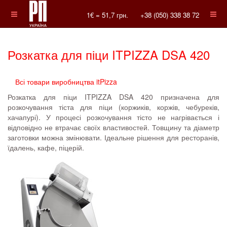
1€ =
51,7
грн.
+38 (050) 338 38 72
Розкатка для піци ITPIZZA DSA 420
Всі товари виробництва itPizza
Розкатка для піци ITPIZZA DSA 420 призначена для
розкочування тіста для піци (коржиків, коржів, чебуреків,
хачапурі). У процесі розкочування тісто не нагрівається і
відповідно не втрачає своїх властивостей. Товщину та діаметр
заготовки можна змінювати. Ідеальне рішення для ресторанів,
їдалень, кафе, піцерій.