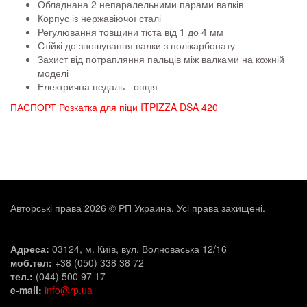
Обладнана 2 непаралельними парами валків
Корпус із нержавіючої сталі
Регулювання товщини тіста від 1 до 4 мм
Стійкі до зношування валки з полікарбонату
Захист від потрапляння пальців між валками на кожній
моделі
Електрична педаль - опція
ПАСПОРТ Розкатка для піци ITPIZZA DSA 420
Авторські права 2026 © РП Украина. Усі права захищені.
Адреса:
03124, м. Київ, вул. Волноваська 12/16
моб.тел:
+38 (050) 338 38 72
тел.:
(044) 500 97 17
e-mail:
info@rp.ua