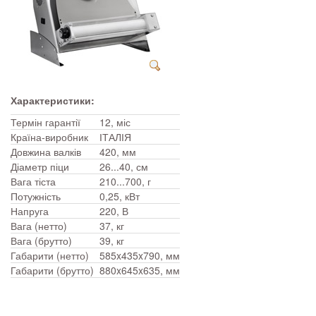
Характеристики:
Термін гарантії
12, міс
Країна-виробник
ІТАЛІЯ
Довжина валків
420, мм
Діаметр піци
26...40, см
Вага тіста
210...700, г
Потужність
0,25, кВт
Напруга
220, В
Вага (нетто)
37, кг
Вага (брутто)
39, кг
Габарити (нетто)
585x435x790, мм
Габарити (брутто)
880x645x635, мм