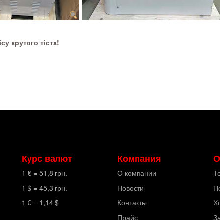
су крутого тіста!
Курс валют
Компания
О
1 € =
51,8
грн.
О компании
Т
1 $ =
45,3
грн.
Новости
П
1 € =
1,14
$
Контакты
Х
Прайс
З