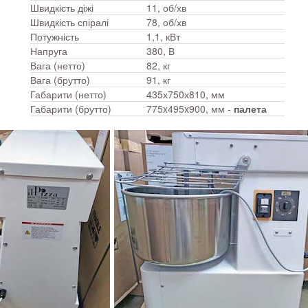
Швидкість діжі
11, об/хв
Швидкість спіралі
78, об/хв
Потужність
1,1, кВт
Напруга
380, В
Вага (нетто)
82, кг
Вага (брутто)
91, кг
Габарити (нетто)
435х750х810, мм
Габарити (брутто)
775x495x900, мм -
палета