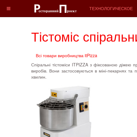
ТЕХНОЛОГИЧЕСКОЕ
Тістоміс спіраль
Всі товари виробництва itPizza
Спіральні тістоміси ITPIZZA з фіксованою діжею п
виробів. Вони застосовуються в міні-пекарнях та 
хвилин.