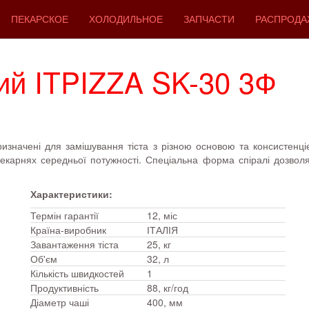
ПЕКАРСКОЕ
ХОЛОДИЛЬНОЕ
ЗАПЧАСТИ
РАСПРОДА
ний ITPIZZA SK-30 3Ф
ризначені для замішування тіста з різною основою та консистенц
пекарнях середньої потужності. Спеціальна форма спіралі дозволя
Характеристики:
Термін гарантії
12, міс
Країна-виробник
ІТАЛІЯ
Завантаження тіста
25, кг
Об'єм
32, л
Кількість швидкостей
1
Продуктивність
88, кг/год
Діаметр чаші
400, мм