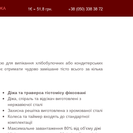
ЖА
1€ =
51,8
грн.
+38 (050) 338 38 72
ією для випікання хлібобулочних або кондитерських
є отримати чудово замішане тісто всього за кілька
Діжа та траверса тістомісу фіксовані
Діжа, спіраль та відсікач виготовлені з
нержавіючої сталі
Захисна решітка виготовлена з хромованої сталі
Колеса та таймер входять до стандартної
комплектації
Максимальне завантаження 80% від об'єму діжі