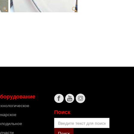
борудование
ехнологическое
Поиск
екарское
Поиск
олодильное
апчасти
Поиск