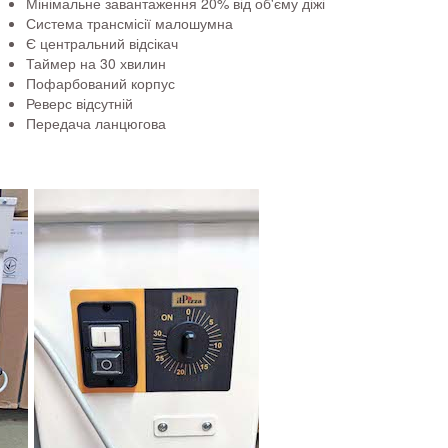
Мінімальне завантаження 20% від об'єму діжі
Система трансмісії малошумна
Є центральний відсікач
Таймер на 30 хвилин
Пофарбований корпус
Реверс відсутній
Передача ланцюгова