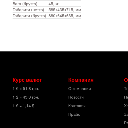
Вага (брутто)
45, кг
Габарити (нетто)
585x435x715, мм
Габарити (брутто)
880x645x635, мм
Курс валют
Компания
О
1 € =
51,8
грн.
О компании
Т
1 $ =
45,3
грн.
Новости
П
1 € =
1,14
$
Контакты
Х
Прайс
З
Р