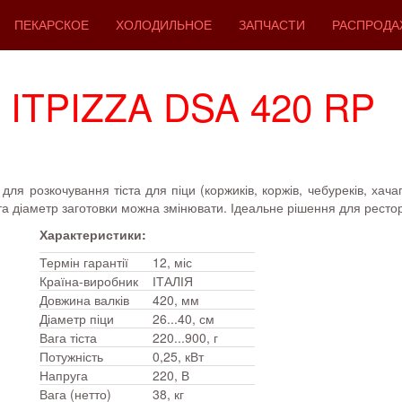
ПЕКАРСКОЕ
ХОЛОДИЛЬНОЕ
ЗАПЧАСТИ
РАСПРОДА
и ITPIZZA DSA 420 RP
я розкочування тіста для піци (коржиків, коржів, чебуреків, хачапу
та діаметр заготовки можна змінювати. Ідеальне рішення для рестора
Характеристики:
Термін гарантії
12, міс
Країна-виробник
ІТАЛІЯ
Довжина валків
420, мм
Діаметр піци
26...40, см
Вага тіста
220...900, г
Потужність
0,25, кВт
Напруга
220, В
Вага (нетто)
38, кг