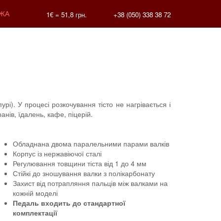
ЖА
1€ =
51,8
грн.
+38 (050) 338 38 72
рі). У процесі розкочування тісто не нагрівається і
нів, їдалень, кафе, піцерій.
Обладнана двома паралельними парами валків
Корпус із нержавіючої сталі
Регулювання товщини тіста від 1 до 4 мм
Стійкі до зношування валки з полікарбонату
Захист від потрапляння пальців між валками на
кожній моделі
Педаль входить до стандартної
комплектації