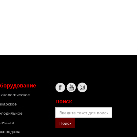
борудование
ехнологическое
Поиск
екарское
Поиск
олодильное
апчасти
Поиск
аспродажа